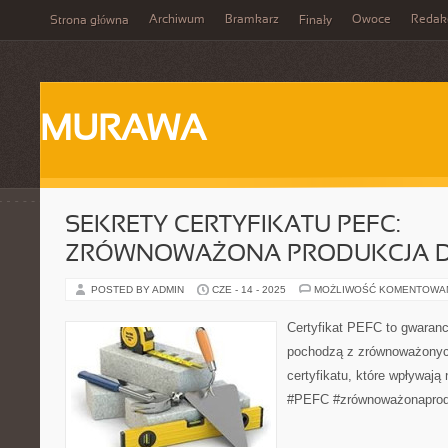
Archiwum
Bramkarz
Owoce
Redak
Strona główna
Finały
MURAWA
SEKRETY CERTYFIKATU PEFC:
ZRÓWNOWAŻONA PRODUKCJA 
POSTED BY ADMIN
CZE - 14 - 2025
MOŻLIWOŚĆ KOMENTOWA
Certyfikat PEFC to gwaranc
pochodzą z zrównoważonych
certyfikatu, które wpływają
#PEFC #zrównoważonaprod