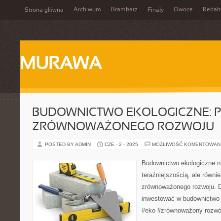
Archiwum
Bramkarz
Owoce
Redak
Strona główna
Finały
MURAWA
BUDOWNICTWO EKOLOGICZNE: 
ZRÓWNOWAŻONEGO ROZWOJU
POSTED BY ADMIN
CZE - 2 - 2025
MOŻLIWOŚĆ KOMENTOWAN
Budownictwo ekologiczne ni
teraźniejszością, ale równi
zrównoważonego rozwoju. D
inwestować w budownictwo 
#eko #zrównoważony rozwó