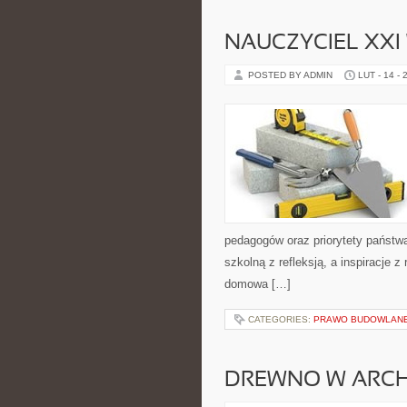
NAUCZYCIEL XXI
POSTED BY ADMIN
LUT - 14 - 
pedagogów oraz priorytety państw
szkolną z refleksją, a inspiracje 
domowa […]
CATEGORIES:
PRAWO BUDOWLANE
DREWNO W ARCH