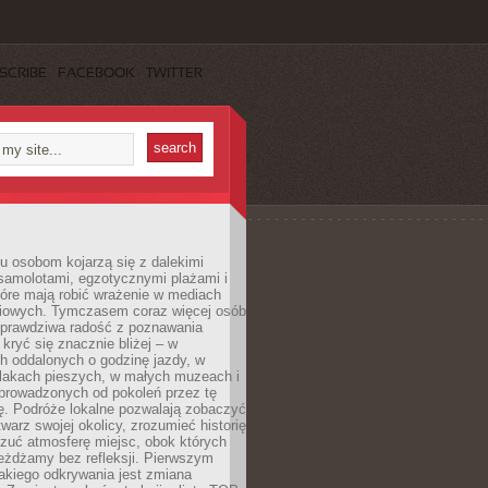
SCRIBE
FACEBOOK
TWITTER
u osobom kojarzą się z dalekimi
samolotami, egzotycznymi plażami i
tóre mają robić wrażenie w mediach
iowych. Tymczasem coraz więcej osób
 prawdziwa radość z poznawania
kryć się znacznie bliżej – w
h oddalonych o godzinę jazdy, w
zlakach pieszych, w małych muzeach i
 prowadzonych od pokoleń przez tę
ę. Podróże lokalne pozwalają zobaczyć
twarz swojej okolicy, zrozumieć historię
czuć atmosferę miejsc, obok których
eżdżamy bez refleksji. Pierwszym
akiego odkrywania jest zmiana