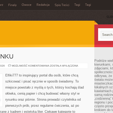
rz
Owoce
Redakcja
Tagi
Tagi
Finały
Spis Treści
SUB
UNKU
Podróże wiel
kierunkami, 
PODSTAWY
2026
MOŻLIWOŚĆ KOMENTOWANIA
ZOSTAŁA WYŁĄCZONA
zdjęciami, k
RYSUNKU
społecznośc
Elfiki777 to inspirujący portal dla osób, które chcą
odkrywa, że
świata może 
szkicować i pisać ręcznie w sposób świadomy. To
miasteczkac
lokalnych s
miejsce powstało z myślą o tych, którzy kochają ślad
kawiarniach
ołówka, cenią papier i chcą budować własny styl w
samą rodzin
„codzienną” 
rysunku oraz piśmie. Strona prowadzi czytelnika od
regionu i po
pierwszych prób, przez regularne ćwiczenia, aż po
często przej
krokiem do t
ane z kadrem i estetyką liter. Ciekawe kategorie to