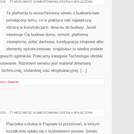
DREWNO
2026
MOŻLIWOŚĆ KOMENTOWANIA
ZOSTAŁA WYŁĄCZONA
W
ARCHITEKTURZE
ŚWIATA
Ta platforma to wszechstronny serwis o budownictwie
poświęcony temu, co w praktyce robi największą
różnicę w konstrukcjach: drew-nu do budowy. Jeżeli
interesuje Cię budowa domu, remont, platforma
zewnętrzna, połać dachowa, kondygnacja stropowa albo
elementy wykończeniowe, znajdziesz tu wiedzę podane
gowych ogólników. Polecamy kategorie Technologie obróbki
tosowanie. Rdzeniem serwisu jest materiał drewniany
 technicznej, stolarskiej oraz eksploatacyjnej. […]
ANTY ŚWIATA
GŁOS
2026
MOŻLIWOŚĆ KOMENTOWANIA
ZOSTAŁA WYŁĄCZONA
UCZNIÓW
Placówka szkolna w Popowie to przestrzeń, w którym
kształcenie splata się z budowaniem postaw. Serwis