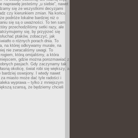
e naprawdę jesteśmy „u siebie”, nawet
adzamy się ze wszystkimi decyzjami
ładz czy kierunkiem zmian. Na końcu
 że podróże lokalne bardziej niż o
aniu się są o uważności. To ten sam
który przechodziliśmy setki razy, ale
trzymujemy się, by przyjrzeć się
słuchać ptaków, zobaczyć, jak
światło o różnych porach dnia. To
a, na której odkrywamy murale, na
iej nie zwracaliśmy uwagi. To
 rogiem, którą omijaliśmy, a która
 miejscem, gdzie można porozmawiać z
dobnych pasjach. Gdy zaczynamy tak
łasną okolicę, świat robi się większy, a
 bardziej oswojony. I wtedy nawet
 za miasto może dać tyle radości i
daleka wyprawa – tylko z mniejszym
iększą szansą, że będziemy chcieli