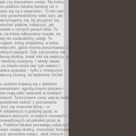
ładz czy kierunkiem zmian. Na końcu
 że podróże lokalne bardziej niż o
aniu się są o uważności. To ten sam
który przechodziliśmy setki razy, ale
trzymujemy się, by przyjrzeć się
słuchać ptaków, zobaczyć, jak
światło o różnych porach dnia. To
a, na której odkrywamy murale, na
iej nie zwracaliśmy uwagi. To
 rogiem, którą omijaliśmy, a która
 miejscem, gdzie można porozmawiać z
dobnych pasjach. Gdy zaczynamy tak
łasną okolicę, świat robi się większy, a
 bardziej oswojony. I wtedy nawet
 za miasto może dać tyle radości i
daleka wyprawa – tylko z mniejszym
iększą szansą, że będziemy chcieli
u osobom kojarzą się z dalekimi
samolotami, egzotycznymi plażami i
tóre mają robić wrażenie w mediach
iowych. Tymczasem coraz więcej osób
 prawdziwa radość z poznawania
kryć się znacznie bliżej – w
h oddalonych o godzinę jazdy, w
zlakach pieszych, w małych muzeach i
 prowadzonych od pokoleń przez tę
ę. Podróże lokalne pozwalają zobaczyć
twarz swojej okolicy, zrozumieć historię
czuć atmosferę miejsc, obok których