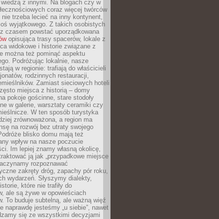
ę wiedzą z innymi. Na blogach czy w
łecznościowych coraz więcej twórców
 nie trzeba lecieć na inny kontynent,
oś wyjątkowego. Z takich osobistych
e z czasem powstać uporządkowana
łów
opisująca trasy spacerów, lokale z
ca widokowe i historie związane z
ie można też pominąć aspektu
go. Podróżując lokalnie, nasze
tają w regionie: trafiają do właścicieli
onatów, rodzinnych restauracji,
emieślników. Zamiast sieciowych hoteli
ęsto miejsca z historią – domy
na pokoje gościnne, stare stodoły
ne w galerie, warsztaty ceramiki czy
ieślnicze. W ten sposób turystyka
rdziej zrównoważona, a region ma
sę na rozwój bez utraty swojego
Podróże blisko domu mają też
any wpływ na nasze poczucie
ci. Im lepiej znamy własną okolicę,
 traktować ją jak „przypadkowe miejsce
Zaczynamy rozpoznawać
yczne zakręty dróg, zapachy pór roku,
ch wydarzeń. Słyszymy dialekty,
torie, które nie trafiły do
w, ale są żywe w opowieściach
. To buduje subtelną, ale ważną więź
e naprawdę jesteśmy „u siebie”, nawet
adzamy się ze wszystkimi decyzjami