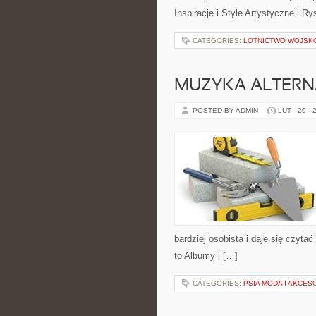
Inspiracje i Style Artystyczne i 
CATEGORIES:
LOTNICTWO WOJSK
MUZYKA ALTERN
POSTED BY ADMIN
LUT - 20 - 
bardziej osobista i daje się czyta
to Albumy i […]
CATEGORIES:
PSIA MODA I AKCES