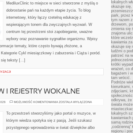
lokalnych w
MediluxClinic to miejsce w sieci stworzone z myślą o
okazuje się,
dobrostanie pań na każdym etapie życia. To blog
przemieszcz
park, przez 
internetowy, który łączy rzetelną edukację z
tym razem za
drzewom, po
wspierającym tonem dla zwyczajnych wyzwań. W
zmienia się 
centrum tej przestrzeni stoi zapobieganie, uważne
znajoma ulic
które wcześn
wybory oraz poznawanie sygnałów organizmu. Wpisy
kawiarnia za
ormacje tematy, które często bywają złożone, a
okazuje się
ludźmi o po
 Kategorie Cykl miesiączkowy i zaburzenia i Ciąża i poród.
patrzeć na w
jednocześnie
 się teksty […]
krótki wypad
wrażeń, co 
YZACJI
bagażem i w
tam wrócić.
Podróże wiel
kierunkami, 
 I REJESTRY WOKALNE
zdjęciami, k
społecznośc
odkrywa, że
RODZAJE
2026
MOŻLIWOŚĆ KOMENTOWANIA
ZOSTAŁA WYŁĄCZONA
świata może 
GŁOSÓW
I
miasteczkac
REJESTRY
To przestrzeń stworzyliśmy jako portal o muzyce, w
lokalnych s
WOKALNE
kawiarniach
którym wiedza spotyka się z pasją. Jeśli szukasz
samą rodzin
„codzienną” 
przystępnego wprowadzenia w świat dźwięków albo
regionu i po