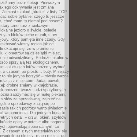
eżdżamy bez refleksji. Pierwszym
akiego odkrywania jest zmiana
 Zamiast szukać „atrakcji z listy TOP
adać sobie pytanie: czego tu jeszcze
em, choć mam to niemal pod nosem?
 stary cmentarz z ciekawymi
lokalne jezioro o świcie, osiedle
nych bloków pełne murali, stary
jowy, który pamięta inne czasy. Gdy
aktować własny region jak cel
le okazuje się, że w promieniu
ciu kilometrów są dziesiątki miejsc,
y nie odwiedziliśmy. Podróże lokalne w
osób sprzyjają też ekologicznemu
Zamiast długich lotów możemy wybrać
r, a czasem po prostu… buty. Mniejszy
 to nie jedyna korzyść – równie ważna
 relacja z miejscem. Jadąc powoli,
ej: drobne zmiany w krajobrazie,
tektoniczne, twarze ludzi spotykanych
ożna zatrzymać się w małej piekarni,
ka słów ze sprzedawcą, zajrzeć na
, gdzie sprzedawcy znają się po
zasie takich podróży warto świadomie
ać wspomnienia. Dla jednych będą to
retnych detali – drzwi, okien, szyldów
 krótkie opisy w notesie albo nagrania
órych opowiadają sobie samym, co
ą. Z czasem z tych materiałów robi się
ewodnik po okolicy: mapa miejsc, do