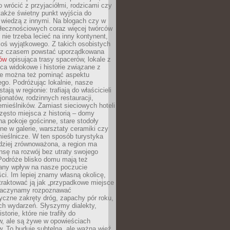
o wrócić z przyjaciółmi, rodzicami czy
także świetny punkt wyjścia do
ę wiedzą z innymi. Na blogach czy w
łecznościowych coraz więcej twórców
 nie trzeba lecieć na inny kontynent,
oś wyjątkowego. Z takich osobistych
e z czasem powstać uporządkowana
łów
opisująca trasy spacerów, lokale z
ca widokowe i historie związane z
ie można też pominąć aspektu
go. Podróżując lokalnie, nasze
tają w regionie: trafiają do właścicieli
onatów, rodzinnych restauracji,
emieślników. Zamiast sieciowych hoteli
ęsto miejsca z historią – domy
na pokoje gościnne, stare stodoły
ne w galerie, warsztaty ceramiki czy
ieślnicze. W ten sposób turystyka
rdziej zrównoważona, a region ma
sę na rozwój bez utraty swojego
Podróże blisko domu mają też
any wpływ na nasze poczucie
ci. Im lepiej znamy własną okolicę,
 traktować ją jak „przypadkowe miejsce
Zaczynamy rozpoznawać
yczne zakręty dróg, zapachy pór roku,
ch wydarzeń. Słyszymy dialekty,
torie, które nie trafiły do
w, ale są żywe w opowieściach
. To buduje subtelną, ale ważną więź