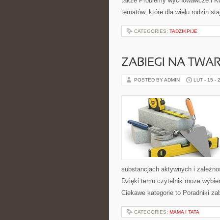
także Problemy wychowawcze i Ko
tematów, które dla wielu rodzin s
CATEGORIES:
TADZIKPIJE
ZABIEGI NA TWA
POSTED BY ADMIN
LUT - 15 - 
substancjach aktywnych i zależno
Dzięki temu czytelnik może wybie
Ciekawe kategorie to Poradniki za
CATEGORIES:
MAMA I TATA