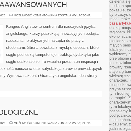
dzielenia si
 ZAAWANSOWANYCH
mediach spo
pokazuje, że
by przeżyć c
ANGIELSKI
2026
MOŻLIWOŚĆ KOMENTOWANIA
ZOSTAŁA WYŁĄCZONA
DLA
relacji moż
ZAAWANSOWANYCH
baza artyku
Kongres Anglistów to centrum dla nauczycieli języka
duszą, miejs
regionem. N
angielskiego, którzy poszukują innowacyjnych podejść
ekonomiczne
nauczania i praktycznych narzędzi do pracy z
pieniądze zos
małych pensj
studentami. Strona powstała z myślą o osobach, które
lokalnych rz
wybieramy cz
ciągle podnoszą kompetencje i traktują dydaktykę jako
przerobione 
ciągłe doskonalenie. To wspólna przestrzeń inspiracji i
przekształco
browary rzem
teczność nauczania oraz satysfakcja zarówno prowadzących
staje się ba
camy Wymowa i akcent i Gramatyka angielska. Idea strony
większą szan
charakteru. 
niespodziew
przynależnoś
tym trudniej
na mapie”. 
charakteryst
rytm lokalny
poznajemy his
OLOGICZNE
podręcznikó
mieszkańców
CHOROBY
2026
MOŻLIWOŚĆ KOMENTOWANIA
ZOSTAŁA WYŁĄCZONA
– czujemy, ż
GINEKOLOGICZNE
jeśli nie zg