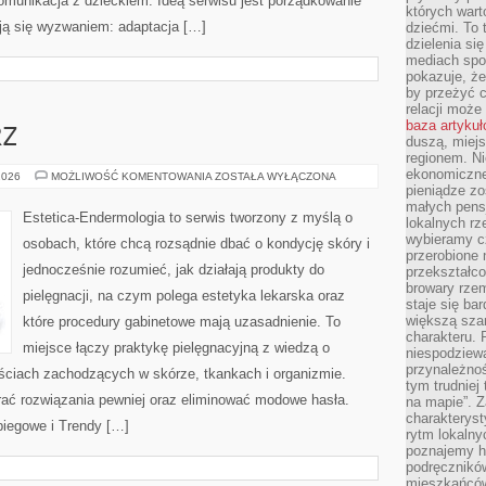
munikacja z dzieckiem. Ideą serwisu jest porządkowanie
których wart
tają się wyzwaniem: adaptacja […]
dziećmi. To 
dzielenia si
mediach spo
pokazuje, że
by przeżyć c
relacji moż
baza artyku
RZ
duszą, miejs
regionem. N
ekonomiczne
ZABIEGI
2026
MOŻLIWOŚĆ KOMENTOWANIA
ZOSTAŁA WYŁĄCZONA
NA
pieniądze zos
TWARZ
małych pensj
Estetica-Endermologia to serwis tworzony z myślą o
lokalnych rz
wybieramy cz
osobach, które chcą rozsądnie dbać o kondycję skóry i
przerobione 
jednocześnie rozumieć, jak działają produkty do
przekształco
browary rzem
pielęgnacji, na czym polega estetyka lekarska oraz
staje się ba
większą szan
które procedury gabinetowe mają uzasadnienie. To
charakteru. 
miejsce łączy praktykę pielęgnacyjną z wiedzą o
niespodziew
przynależnoś
ściach zachodzących w skórze, tkankach i organizmie.
tym trudniej
rać rozwiązania pewniej oraz eliminować modowe hasła.
na mapie”. 
charakteryst
biegowe i Trendy […]
rytm lokalny
poznajemy his
podręcznikó
mieszkańców