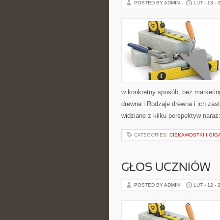
POSTED BY ADMIN
LUT - 13 - 
w konkretny sposób, bez marketin
drewna i Rodzaje drewna i ich zas
widziane z kilku perspektyw naraz:
CATEGORIES:
CIEKAWOSTKI I GIG
GŁOS UCZNIÓW
POSTED BY ADMIN
LUT - 12 - 