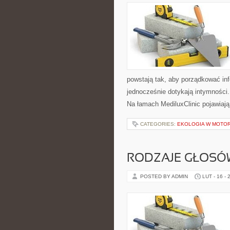
powstają tak, aby porządkować inf
jednocześnie dotykają intymności.
Na łamach MediluxClinic pojawiają
CATEGORIES:
EKOLOGIA W MOTOR
RODZAJE GŁOSÓW
POSTED BY ADMIN
LUT - 16 - 