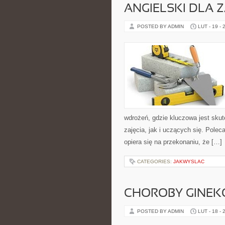
ANGIELSKI DLA
POSTED BY ADMIN
LUT - 19 - 
wdrożeń, gdzie kluczowa jest sku
zajęcia, jak i uczących się. Pole
opiera się na przekonaniu, że […]
CATEGORIES:
JAKWYSLAC
CHOROBY GINEK
POSTED BY ADMIN
LUT - 18 - 