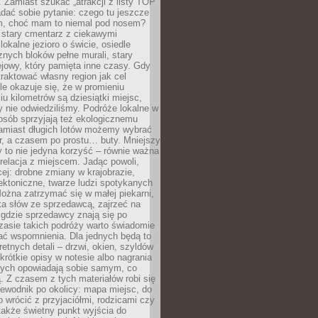
 Zamiast szukać „atrakcji z listy TOP
adać sobie pytanie: czego tu jeszcze
em, choć mam to niemal pod nosem?
 stary cmentarz z ciekawymi
lokalne jezioro o świcie, osiedle
nych bloków pełne murali, stary
jowy, który pamięta inne czasy. Gdy
aktować własny region jak cel
le okazuje się, że w promieniu
ciu kilometrów są dziesiątki miejsc,
y nie odwiedziliśmy. Podróże lokalne w
osób sprzyjają też ekologicznemu
Zamiast długich lotów możemy wybrać
r, a czasem po prostu… buty. Mniejszy
 to nie jedyna korzyść – równie ważna
 relacja z miejscem. Jadąc powoli,
ej: drobne zmiany w krajobrazie,
tektoniczne, twarze ludzi spotykanych
ożna zatrzymać się w małej piekarni,
ka słów ze sprzedawcą, zajrzeć na
, gdzie sprzedawcy znają się po
zasie takich podróży warto świadomie
ać wspomnienia. Dla jednych będą to
retnych detali – drzwi, okien, szyldów
 krótkie opisy w notesie albo nagrania
órych opowiadają sobie samym, co
ą. Z czasem z tych materiałów robi się
ewodnik po okolicy: mapa miejsc, do
o wrócić z przyjaciółmi, rodzicami czy
także świetny punkt wyjścia do