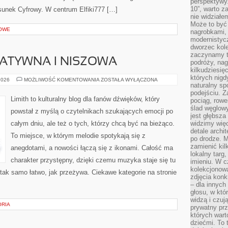
perspektywy.
10”, warto z
Rysunek Cyfrowy. W centrum Elfiki777 […]
nie widział
Może to być
OWE
nagrobkami, 
modernistycz
dworzec kole
zaczynamy tr
ATYWNA I NISZOWA
podróży, nag
kilkudziesię
których nigd
MUZYKA
2026
MOŻLIWOŚĆ KOMENTOWANIA
ZOSTAŁA WYŁĄCZONA
naturalny sp
ALTERNATYWNA
I
podejściu. 
NISZOWA
Limith to kulturalny blog dla fanów dźwięków, który
pociąg, rowe
ślad węglowy
powstał z myślą o czytelnikach szukających emocji po
jest głębsza
całym dniu, ale też o tych, którzy chcą być na bieżąco.
widzimy więc
detale archi
To miejsce, w którym melodie spotykają się z
po drodze. M
zamienić kil
anegdotami, a nowości łączą się z ikonami. Całość ma
lokalny targ
charakter przystępny, dzięki czemu muzyka staje się tu
imieniu. W c
kolekcjonow
ć tak samo łatwo, jak przeżywa. Ciekawe kategorie na stronie
zdjęcia konk
– dla innych
głosu, w kt
widzą i czuj
ORIA
prywatny prz
których wart
dziećmi. To 