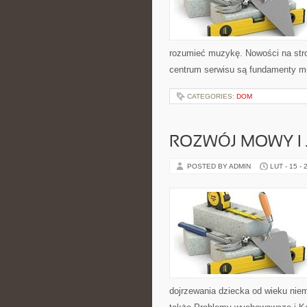
rozumieć muzykę. Nowości na stro
centrum serwisu są fundamenty mu
CATEGORIES:
DOM
ROZWÓJ MOWY I 
POSTED BY ADMIN
LUT - 15 - 
dojrzewania dziecka od wieku nie