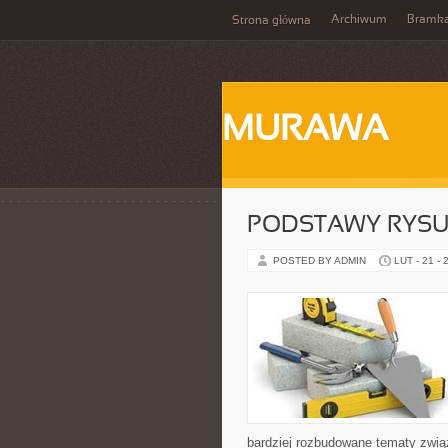
Archiwum
Bramka
Strona główna
MURAWA
PODSTAWY RYS
POSTED BY ADMIN
LUT - 21 - 
bardziej rozbudowane tematy związ