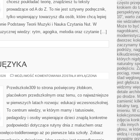
chcesz poukładać teorię, znajdziesz tu teksty
często przej
krokiem do t
prowadzące od A do Z. To nie jest sztywny podręcznik,
perspektywy.
tylko wspierający towarzysz dla osób, które chcą lepiej
10”, warto z
nie widział
nie Podstawy Teorii Muzyki i Nauka Czytania Nut. W
Może to być
nagrobkami, 
zycznej wiedzy: rytm, agogika, melodia oraz czytanie […]
modernistycz
dworzec kole
zaczynamy tr
podróży, nag
kilkudziesię
których nigd
naturalny sp
JĘZYKA
podejściu. 
pociąg, rowe
ROZWÓJ
2026
MOŻLIWOŚĆ KOMENTOWANIA
ZOSTAŁA WYŁĄCZONA
ślad węglowy
MOWY
jest głębsza
I
JĘZYKA
widzimy więc
Przedszkole309 to strona poświęcony żłobkom,
detale archi
placówkom przedszkolnym oraz temu, co najważniejsze
po drodze. M
zamienić kil
w pierwszych latach rozwoju: edukacji wczesnoszkolnej.
lokalny targ
To centrum wiedzy, w którym mamy i tatusiowie,
imieniu. W c
kolekcjonow
pedagodzy i osoby wspierające dzieci znajdą konkretne
zdjęcia konk
– dla innych
podpowiedzi dotyczące rutyny dnia z maluchem oraz
głosu, w kt
mowlęco-toddlerowego aż po pierwsze lata szkoły. Zobacz
widzą i czuj
prywatny prz