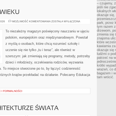
– czujemy, ż
jeśli nie zg
lokalnych w
 WIEKU
okazuje się,
przemieszcz
NAUCZYCIEL
2026
MOŻLIWOŚĆ KOMENTOWANIA
ZOSTAŁA WYŁĄCZONA
park, przez 
XXI
tym razem za
WIEKU
drzewom, po
To niezależny magazyn poświęcony nauczaniu w ujęciu
zmienia się 
polskim, europejskim oraz międzynarodowym. Powstał
znajoma ulic
które wcześn
z myślą o osobach, które chcą rozumieć szkołę i
kawiarnia za
uczenie się nie tylko „tu i teraz”, ale również w
okazuje się
ludźmi o po
szerszym: jak zmieniają się programy, metody, potrzeby
patrzeć na w
jednocześnie
dzieci i młodzieży, oczekiwania rodziców, wyzwania
krótki wypad
a. To miejsce stworzone po to, by łączyć codzienność
wrażeń, co 
bagażem i w
z różnych krajów przekładać na działanie. Polecamy Edukacja
tam wrócić.
 I FORMALNOŚCI
ITEKTURZE ŚWIATA