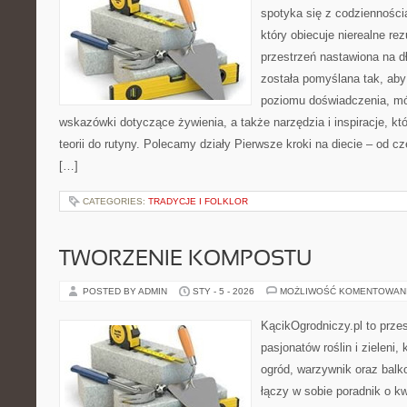
spotyka się z codziennością
który obiecuje nierealne rez
przestrzeń nastawiona na d
została pomyślana tak, aby
poziomu doświadczenia, mó
wskazówki dotyczące żywienia, a także narzędzia i inspiracje, kt
teorii do rutyny. Polecamy działy Pierwsze kroki na diecie – od c
[…]
CATEGORIES:
TRADYCJE I FOLKLOR
TWORZENIE KOMPOSTU
POSTED BY ADMIN
STY - 5 - 2026
MOŻLIWOŚĆ KOMENTOWAN
KącikOgrodniczy.pl to prze
pasjonatów roślin i zieleni,
ogród, warzywnik oraz balk
łączy w sobie poradnik o k