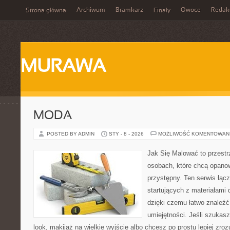
Archiwum
Bramkarz
Owoce
Redak
Strona główna
Finały
MURAWA
MODA
POSTED BY ADMIN
STY - 8 - 2026
MOŻLIWOŚĆ KOMENTOWAN
Jak Się Malować to przestr
osobach, które chcą opano
przystępny. Ten serwis łąc
startujących z materiałami
dzięki czemu łatwo znaleźć
umiejętności. Jeśli szukasz
look, makijaż na wielkie wyjście albo chcesz po prostu lepiej zroz