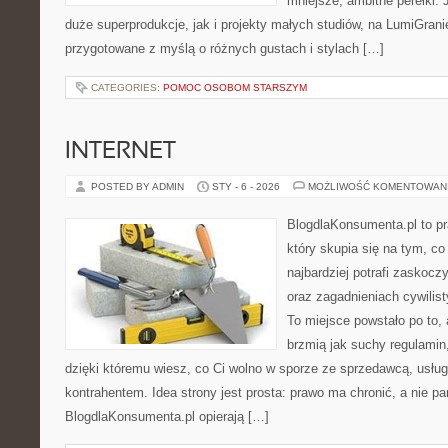
mniejsze, ambitne perełki. 
duże superprodukcje, jak i projekty małych studiów, na LumiGranie
przygotowane z myślą o różnych gustach i stylach […]
CATEGORIES:
POMOC OSOBOM STARSZYM
INTERNET
POSTED BY ADMIN
STY - 6 - 2026
MOŻLIWOŚĆ KOMENTOWAN
BlogdlaKonsumenta.pl to pr
który skupia się na tym, c
najbardziej potrafi zaskocz
oraz zagadnieniach cywilis
To miejsce powstało po to, 
brzmią jak suchy regulamin,
dzięki któremu wiesz, co Ci wolno w sporze ze sprzedawcą, usług
kontrahentem. Idea strony jest prosta: prawo ma chronić, a nie pa
BlogdlaKonsumenta.pl opierają […]