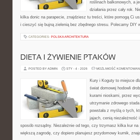
roślinach balkonowych, a je
działania przez cały rok. N
kilka donic na parapecie, znajdziesz tu treści, które pomogą Ci u
i cieszyć się bujną zielenią bez zbędnego stresu. Polecamy DIY 
CATEGORIES:
POLSKA ARCHITEKTURA
DIETA I ŻYWIENIE PTAKÓW
POSTED BY ADMIN
STY - 4 - 2026
MOŻLIWOŚĆ KOMENTOWAN
Kury i Koguty to miejsce d
świat domowej hodowli drob
kurami nioskami, przez wyc
utrzymanie zdrowego stada 
powstała z myślą o tych, k
jajach, cenią niezależność
sposób rozsądny. Niezależnie od tego, czy trzymasz kilka kur na
większą zagrodę, czy dopiero planujesz przydomowy kurnik, znaj