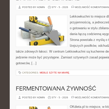
POSTED BY ADMIN
STY - 5 - 2026
MOŻLIWOŚĆ KOMENTOWAN
Lekkowkuchni to miejsce dl
przyjemnością, a jednocześn
o gotowaniu w stylu zbila
dania łączą codzienną wyg
Strona powstała z myślą o 
lżejszych posiłków, odchud
także zdrowych łakoci. W centrum Lekkowkuchni są kuchenne dec
jedzenie może być przystępne. Zamiast sztywnych zasad pojawia 
gotowców, […]
CATEGORIES:
MEBLE SZYTE NA MIARĘ
FERMENTOWANA ŻYWNOŚĆ
POSTED BY ADMIN
STY - 5 - 2026
MOŻLIWOŚĆ KOMENTOWAN
OKdieta.pl to miejsce, w 