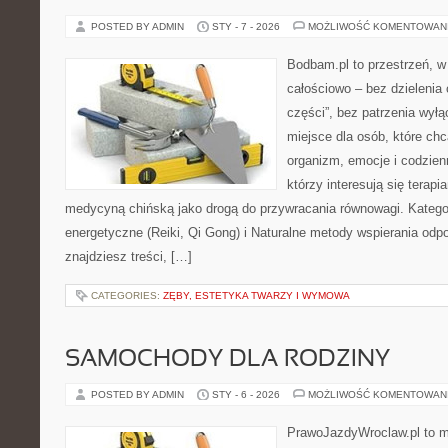
POSTED BY ADMIN
STY - 7 - 2026
MOŻLIWOŚĆ KOMENTOWAN
Bodbam.pl to przestrzeń, w 
całościowo – bez dzielenia 
części”, bez patrzenia wył
miejsce dla osób, które chc
organizm, emocje i codzienn
którzy interesują się terapi
medycyną chińską jako drogą do przywracania równowagi. Kategori
energetyczne (Reiki, Qi Gong) i Naturalne metody wspierania odpo
znajdziesz treści, […]
CATEGORIES:
ZĘBY, ESTETYKA TWARZY I WYMOWA
SAMOCHODY DLA RODZINY
POSTED BY ADMIN
STY - 6 - 2026
MOŻLIWOŚĆ KOMENTOWAN
PrawoJazdyWroclaw.pl to m