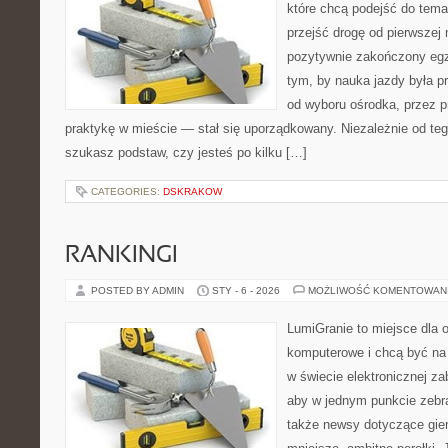
które chcą podejść do tema
przejść drogę od pierwszej 
pozytywnie zakończony egz
tym, by nauka jazdy była p
od wyboru ośrodka, przez pr
praktykę w mieście — stał się uporządkowany. Niezależnie od teg
szukasz podstaw, czy jesteś po kilku […]
CATEGORIES:
DSKRAKOW
RANKINGI
POSTED BY ADMIN
STY - 6 - 2026
MOŻLIWOŚĆ KOMENTOWAN
LumiGranie to miejsce dla o
komputerowe i chcą być na 
w świecie elektronicznej za
aby w jednym punkcie zebra
także newsy dotyczące gier