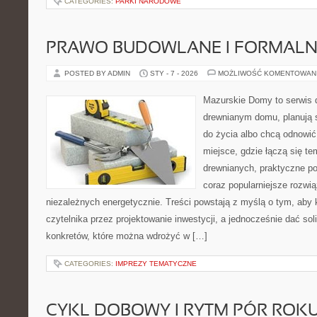
CATEGORIES:
PARKI NARODOWE
PRAWO BUDOWLANE I FORMALN
POSTED BY ADMIN
STY - 7 - 2026
MOŻLIWOŚĆ KOMENTOWAN
Mazurskie Domy to serwis d
drewnianym domu, planują 
do życia albo chcą odnowić 
miejsce, gdzie łączą się te
drewnianych, praktyczne po
coraz popularniejsze rozwi
niezależnych energetycznie. Treści powstają z myślą o tym, aby 
czytelnika przez projektowanie inwestycji, a jednocześnie dać sol
konkretów, które można wdrożyć w […]
CATEGORIES:
IMPREZY TEMATYCZNE
CYKL DOBOWY I RYTM PÓR ROK