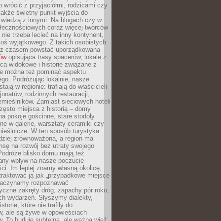
o wrócić z przyjaciółmi, rodzicami czy
także świetny punkt wyjścia do
ę wiedzą z innymi. Na blogach czy w
łecznościowych coraz więcej twórców
 nie trzeba lecieć na inny kontynent,
oś wyjątkowego. Z takich osobistych
e z czasem powstać uporządkowana
łów
opisująca trasy spacerów, lokale z
ca widokowe i historie związane z
ie można też pominąć aspektu
go. Podróżując lokalnie, nasze
tają w regionie: trafiają do właścicieli
onatów, rodzinnych restauracji,
emieślników. Zamiast sieciowych hoteli
ęsto miejsca z historią – domy
na pokoje gościnne, stare stodoły
ne w galerie, warsztaty ceramiki czy
ieślnicze. W ten sposób turystyka
rdziej zrównoważona, a region ma
sę na rozwój bez utraty swojego
Podróże blisko domu mają też
any wpływ na nasze poczucie
ci. Im lepiej znamy własną okolicę,
 traktować ją jak „przypadkowe miejsce
Zaczynamy rozpoznawać
yczne zakręty dróg, zapachy pór roku,
ch wydarzeń. Słyszymy dialekty,
torie, które nie trafiły do
w, ale są żywe w opowieściach
. To buduje subtelną, ale ważną więź