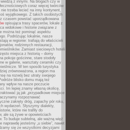
ę wiedzą z innymi. Na blogach czy w
łecznościowych coraz więcej twórców
 nie trzeba lecieć na inny kontynent,
oś wyjątkowego. Z takich osobistych
e z czasem powstać uporządkowana
łów
opisująca trasy spacerów, lokale z
ca widokowe i historie związane z
ie można też pominąć aspektu
go. Podróżując lokalnie, nasze
tają w regionie: trafiają do właścicieli
onatów, rodzinnych restauracji,
emieślników. Zamiast sieciowych hoteli
ęsto miejsca z historią – domy
na pokoje gościnne, stare stodoły
ne w galerie, warsztaty ceramiki czy
ieślnicze. W ten sposób turystyka
rdziej zrównoważona, a region ma
sę na rozwój bez utraty swojego
Podróże blisko domu mają też
any wpływ na nasze poczucie
ci. Im lepiej znamy własną okolicę,
 traktować ją jak „przypadkowe miejsce
Zaczynamy rozpoznawać
yczne zakręty dróg, zapachy pór roku,
ch wydarzeń. Słyszymy dialekty,
torie, które nie trafiły do
w, ale są żywe w opowieściach
. To buduje subtelną, ale ważną więź
e naprawdę jesteśmy „u siebie”, nawet
adzamy się ze wszystkimi decyzjami