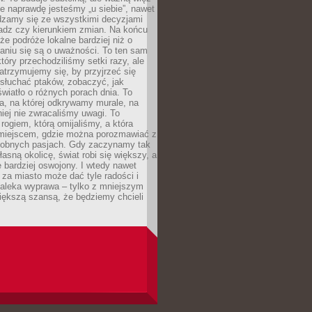
e naprawdę jesteśmy „u siebie”, nawet
adzamy się ze wszystkimi decyzjami
ładz czy kierunkiem zmian. Na końcu
 że podróże lokalne bardziej niż o
aniu się są o uważności. To ten sam
który przechodziliśmy setki razy, ale
trzymujemy się, by przyjrzeć się
słuchać ptaków, zobaczyć, jak
światło o różnych porach dnia. To
a, na której odkrywamy murale, na
iej nie zwracaliśmy uwagi. To
 rogiem, którą omijaliśmy, a która
 miejscem, gdzie można porozmawiać z
dobnych pasjach. Gdy zaczynamy tak
łasną okolicę, świat robi się większy, a
 bardziej oswojony. I wtedy nawet
 za miasto może dać tyle radości i
daleka wyprawa – tylko z mniejszym
iększą szansą, że będziemy chcieli