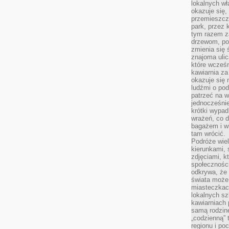
lokalnych w
okazuje się,
przemieszcz
park, przez 
tym razem za
drzewom, po
zmienia się 
znajoma ulic
które wcześn
kawiarnia za
okazuje się
ludźmi o po
patrzeć na w
jednocześnie
krótki wypad
wrażeń, co 
bagażem i w
tam wrócić.
Podróże wiel
kierunkami, 
zdjęciami, k
społecznośc
odkrywa, że
świata może 
miasteczkac
lokalnych s
kawiarniach
samą rodzin
„codzienną” 
regionu i po