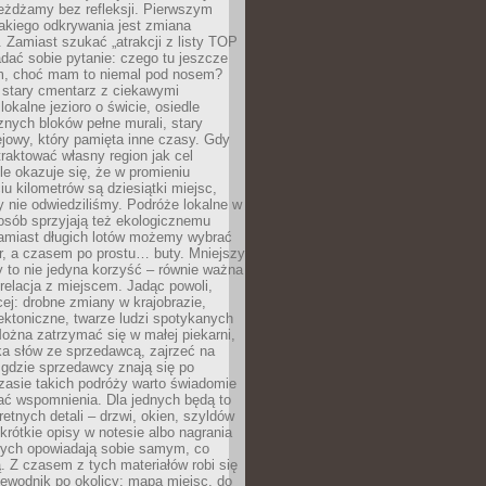
eżdżamy bez refleksji. Pierwszym
akiego odkrywania jest zmiana
 Zamiast szukać „atrakcji z listy TOP
adać sobie pytanie: czego tu jeszcze
em, choć mam to niemal pod nosem?
 stary cmentarz z ciekawymi
lokalne jezioro o świcie, osiedle
nych bloków pełne murali, stary
jowy, który pamięta inne czasy. Gdy
aktować własny region jak cel
le okazuje się, że w promieniu
ciu kilometrów są dziesiątki miejsc,
y nie odwiedziliśmy. Podróże lokalne w
osób sprzyjają też ekologicznemu
Zamiast długich lotów możemy wybrać
r, a czasem po prostu… buty. Mniejszy
 to nie jedyna korzyść – równie ważna
 relacja z miejscem. Jadąc powoli,
ej: drobne zmiany w krajobrazie,
tektoniczne, twarze ludzi spotykanych
ożna zatrzymać się w małej piekarni,
ka słów ze sprzedawcą, zajrzeć na
, gdzie sprzedawcy znają się po
zasie takich podróży warto świadomie
ać wspomnienia. Dla jednych będą to
retnych detali – drzwi, okien, szyldów
 krótkie opisy w notesie albo nagrania
órych opowiadają sobie samym, co
ą. Z czasem z tych materiałów robi się
ewodnik po okolicy: mapa miejsc, do