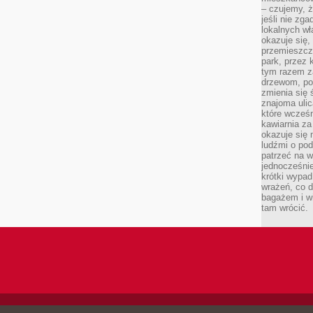
– czujemy, ż
jeśli nie zg
lokalnych w
okazuje się,
przemieszcz
park, przez 
tym razem za
drzewom, po
zmienia się 
znajoma ulic
które wcześn
kawiarnia za
okazuje się
ludźmi o po
patrzeć na w
jednocześnie
krótki wypad
wrażeń, co 
bagażem i w
tam wrócić.