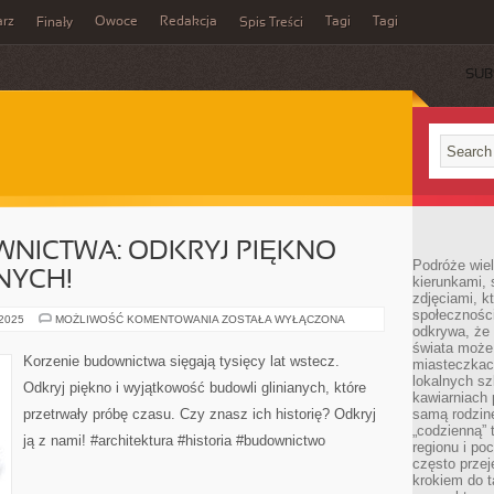
rz
Owoce
Redakcja
Tagi
Tagi
Finały
Spis Treści
SUB
WNICTWA: ODKRYJ PIĘKNO
Podróże wiel
NYCH!
kierunkami, 
zdjęciami, k
społecznośc
KORZENIE
 2025
MOŻLIWOŚĆ KOMENTOWANIA
ZOSTAŁA WYŁĄCZONA
odkrywa, że
BUDOWNICTWA:
ODKRYJ
świata może 
PIĘKNO
Korzenie budownictwa sięgają tysięcy lat wstecz.
miasteczkac
BUDOWLI
GLINIANYCH!
lokalnych s
Odkryj piękno i wyjątkowość budowli glinianych, które
kawiarniach
przetrwały próbę czasu. Czy znasz ich historię? Odkryj
samą rodzin
„codzienną” 
ją z nami! #architektura #historia #budownictwo
regionu i po
często przej
krokiem do t