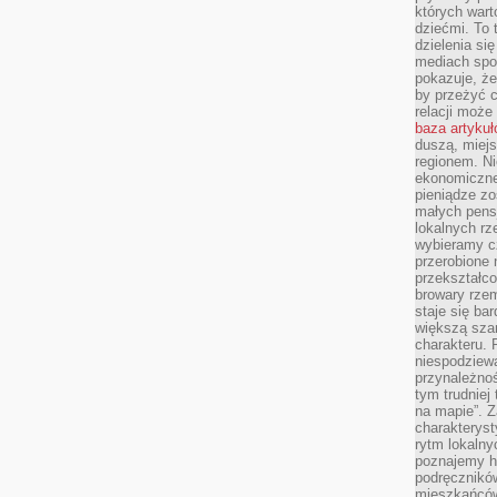
których wart
dziećmi. To 
dzielenia si
mediach spo
pokazuje, że
by przeżyć c
relacji moż
baza artyku
duszą, miejs
regionem. N
ekonomiczne
pieniądze zos
małych pensj
lokalnych rz
wybieramy cz
przerobione 
przekształco
browary rzem
staje się ba
większą szan
charakteru. 
niespodziew
przynależnoś
tym trudniej
na mapie”. 
charakteryst
rytm lokalny
poznajemy his
podręcznikó
mieszkańców