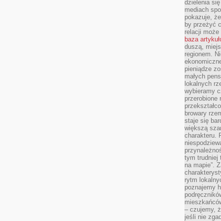
dzielenia si
mediach spo
pokazuje, że
by przeżyć c
relacji moż
baza artyku
duszą, miejs
regionem. N
ekonomiczne
pieniądze zos
małych pensj
lokalnych rz
wybieramy cz
przerobione 
przekształco
browary rzem
staje się ba
większą szan
charakteru. 
niespodziew
przynależnoś
tym trudniej
na mapie”. 
charakteryst
rytm lokalny
poznajemy his
podręcznikó
mieszkańców
– czujemy, ż
jeśli nie zg