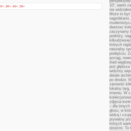
perspektywy.
10”, warto z
+, 30+, 40+, 50+
nie widział
Może to być
nagrobkami, 
modernistycz
dworzec kole
zaczynamy tr
podróży, nag
kilkudziesię
których nigd
naturalny sp
podejściu. 
pociąg, rowe
ślad węglowy
jest głębsza
widzimy więc
detale archi
po drodze. M
zamienić kil
lokalny targ
imieniu. W c
kolekcjonow
zdjęcia konk
– dla innych
głosu, w kt
widzą i czuj
prywatny prz
których wart
dziećmi. To 