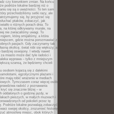
ładz czy kierunkiem zmian. Na końcu
 że podróże lokalne bardziej niż o
aniu się są o uważności. To ten sam
który przechodziliśmy setki razy, ale
trzymujemy się, by przyjrzeć się
słuchać ptaków, zobaczyć, jak
światło o różnych porach dnia. To
a, na której odkrywamy murale, na
iej nie zwracaliśmy uwagi. To
 rogiem, którą omijaliśmy, a która
 miejscem, gdzie można porozmawiać z
dobnych pasjach. Gdy zaczynamy tak
łasną okolicę, świat robi się większy, a
 bardziej oswojony. I wtedy nawet
 za miasto może dać tyle radości i
daleka wyprawa – tylko z mniejszym
iększą szansą, że będziemy chcieli
u osobom kojarzą się z dalekimi
samolotami, egzotycznymi plażami i
tóre mają robić wrażenie w mediach
iowych. Tymczasem coraz więcej osób
 prawdziwa radość z poznawania
kryć się znacznie bliżej – w
h oddalonych o godzinę jazdy, w
zlakach pieszych, w małych muzeach i
 prowadzonych od pokoleń przez tę
ę. Podróże lokalne pozwalają zobaczyć
twarz swojej okolicy, zrozumieć historię
czuć atmosferę miejsc, obok których