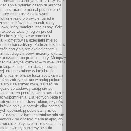
 Zamiast szukać „atrakcji z listy TOP
adać sobie pytanie: czego tu jeszcze
em, choć mam to niemal pod nosem?
 stary cmentarz z ciekawymi
lokalne jezioro o świcie, osiedle
nych bloków pełne murali, stary
jowy, który pamięta inne czasy. Gdy
aktować własny region jak cel
le okazuje się, że w promieniu
ciu kilometrów są dziesiątki miejsc,
y nie odwiedziliśmy. Podróże lokalne w
osób sprzyjają też ekologicznemu
Zamiast długich lotów możemy wybrać
r, a czasem po prostu… buty. Mniejszy
 to nie jedyna korzyść – równie ważna
 relacja z miejscem. Jadąc powoli,
ej: drobne zmiany w krajobrazie,
tektoniczne, twarze ludzi spotykanych
ożna zatrzymać się w małej piekarni,
ka słów ze sprzedawcą, zajrzeć na
, gdzie sprzedawcy znają się po
zasie takich podróży warto świadomie
ać wspomnienia. Dla jednych będą to
retnych detali – drzwi, okien, szyldów
 krótkie opisy w notesie albo nagrania
órych opowiadają sobie samym, co
ą. Z czasem z tych materiałów robi się
ewodnik po okolicy: mapa miejsc, do
o wrócić z przyjaciółmi, rodzicami czy
także świetny punkt wyjścia do