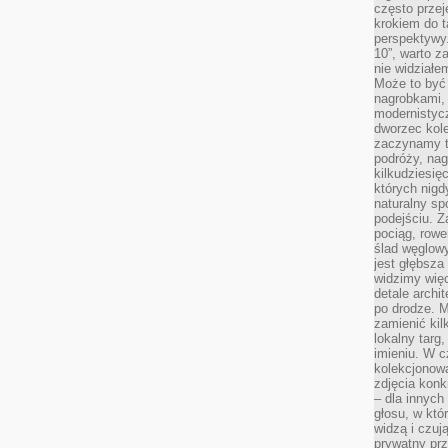
często przej
krokiem do t
perspektywy.
10”, warto z
nie widział
Może to być
nagrobkami, 
modernistycz
dworzec kole
zaczynamy tr
podróży, nag
kilkudziesię
których nigd
naturalny sp
podejściu. 
pociąg, rowe
ślad węglowy
jest głębsza
widzimy więc
detale archi
po drodze. M
zamienić kil
lokalny targ
imieniu. W c
kolekcjonow
zdjęcia konk
– dla innych
głosu, w kt
widzą i czuj
prywatny prz