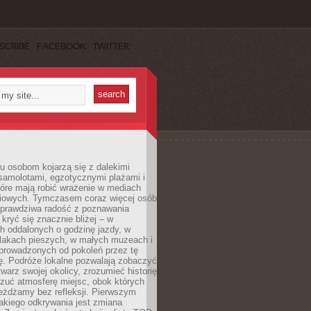
SCRIBE
FACEBOOK
TWITTER
u osobom kojarzą się z dalekimi
samolotami, egzotycznymi plażami i
tóre mają robić wrażenie w mediach
iowych. Tymczasem coraz więcej osób
 prawdziwa radość z poznawania
kryć się znacznie bliżej – w
h oddalonych o godzinę jazdy, w
zlakach pieszych, w małych muzeach i
 prowadzonych od pokoleń przez tę
ę. Podróże lokalne pozwalają zobaczyć
twarz swojej okolicy, zrozumieć historię
czuć atmosferę miejsc, obok których
eżdżamy bez refleksji. Pierwszym
akiego odkrywania jest zmiana