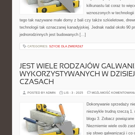
kilkunastu lat coraz to wię
wznoszonych w technologii 
tego tak nazywane małe domy z bali czy także szkieletowe, dre
technologii tak oznaczanej kanadyjskiej. Jednak nadal około 90 
jednorodzinnych jest budowanych […]
CATEGORIES:
SZYCIE DLA ZWIERZĄT
JEST WIELE RODZAJÓW GALWANI
WYKORZYSTYWANYCH W DZISIE
CZASACH
POSTED BY ADMIN
LIS - 3 - 2025
MOŻLIWOŚĆ KOMENTOWAN
Dokonywanie sprzedaży nie 
niezwykle trudną rzeczą 1.
blogu 3. Zobacz powiązane t
Niezmiernie wiele osób zas
się słowo galwanizacji i co