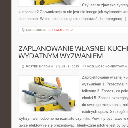
Czy jest to zjawisko synte
kucharskie? Galwanizacja to nie jest nic innego jak wykonanie wa
elementach. Wolno takie zabiegi skonfrontować do impregnacji. [
CATEGORIES:
PERFUMOTERAPIA
ZAPLANOWANIE WŁASNEJ KUCHN
WYDATNYM WYZWANIEM
POSTED BY ADMIN
LIS - 3 - 2025
MOŻLIWOŚĆ KOMENTOWAN
Zaprojektowanie własnej k
wyzwaniem 1. Przeczytaj n
felietony 3. Zobacz, co po
chodzi 5. Zobacz szczegóły
do swojego mieszkania, nal
istotnych spraw. Szczególn
wytrzymałe i odporne na rozmaite czynniki. Powinny być łatwe w 
także efektownie się prezentować. Identycznie istotne jest by był