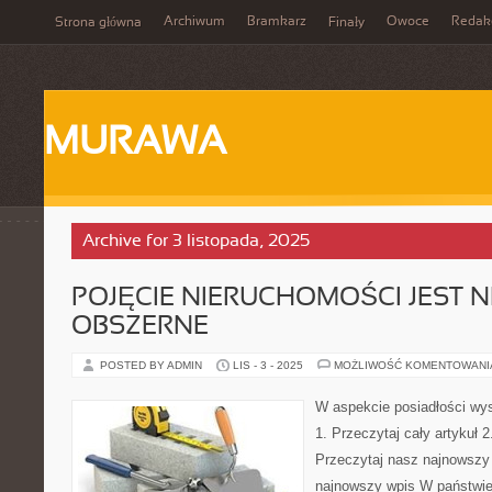
Archiwum
Bramkarz
Owoce
Redak
Strona główna
Finały
MURAWA
Archive for 3 listopada, 2025
POJĘCIE NIERUCHOMOŚCI JEST N
OBSZERNE
POSTED BY ADMIN
LIS - 3 - 2025
MOŻLIWOŚĆ KOMENTOWAN
W aspekcie posiadłości wy
1. Przeczytaj cały artykuł 2
Przeczytaj nasz najnowszy 
najnowszy wpis W państwie