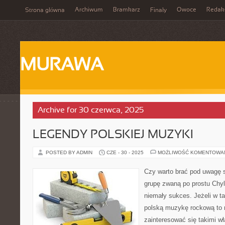
Archiwum
Bramkarz
Owoce
Redak
Strona główna
Finały
MURAWA
Archive for 30 czerwca, 2025
LEGENDY POLSKIEJ MUZYKI
POSTED BY ADMIN
CZE - 30 - 2025
MOŻLIWOŚĆ KOMENTOWA
Czy warto brać pod uwagę s
grupę zwaną po prostu Chyl
niemały sukces. Jeżeli w t
polską muzykę rockową to 
zainteresować się takimi w