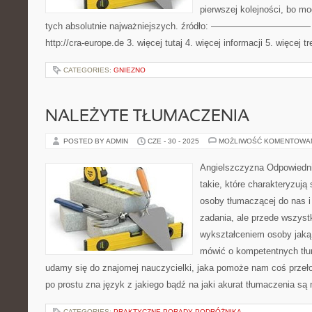
pierwszej kolejności, bo m
tych absolutnie najważniejszych. źródło: ——————————— 1. z
http://cra-europe.de 3. więcej tutaj 4. więcej informacji 5. więcej tr
CATEGORIES:
GNIEZNO
NALEŻYTE TŁUMACZENIA
POSTED BY ADMIN
CZE - 30 - 2025
MOŻLIWOŚĆ KOMENTOWA
Angielszczyzna Odpowiednie
takie, które charakteryzuj
osoby tłumaczącej do nas i
zadania, ale przede wszys
wykształceniem osoby jaką 
mówić o kompetentnych tłum
udamy się do znajomej nauczycielki, jaka pomoże nam coś przeło
po prostu zna język z jakiego bądź na jaki akurat tłumaczenia są
CATEGORIES:
PRAKTYCZNE PORADY PODRÓŻNIKA