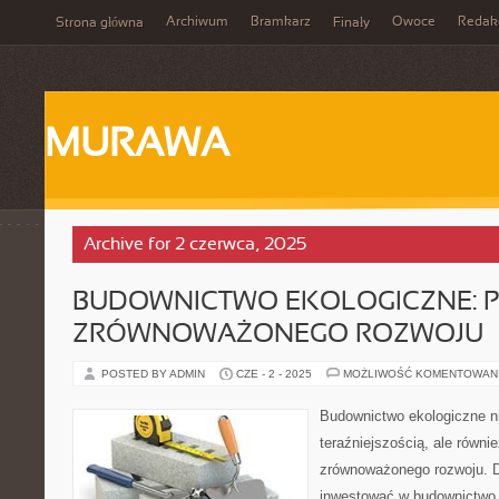
Archiwum
Bramkarz
Owoce
Redak
Strona główna
Finały
MURAWA
Archive for 2 czerwca, 2025
BUDOWNICTWO EKOLOGICZNE: 
ZRÓWNOWAŻONEGO ROZWOJU
POSTED BY ADMIN
CZE - 2 - 2025
MOŻLIWOŚĆ KOMENTOWAN
Budownictwo ekologiczne ni
teraźniejszością, ale równi
zrównoważonego rozwoju. D
inwestować w budownictwo 