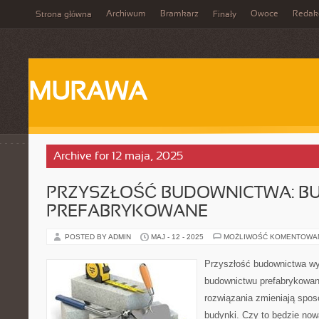
Archiwum
Bramkarz
Owoce
Redak
Strona główna
Finały
MURAWA
Archive for 12 maja, 2025
PRZYSZŁOŚĆ BUDOWNICTWA: 
PREFABRYKOWANE
POSTED BY ADMIN
MAJ - 12 - 2025
MOŻLIWOŚĆ KOMENTOWA
Przyszłość budownictwa wy
budownictwu prefabrykowa
rozwiązania zmieniają spos
budynki. Czy to będzie no