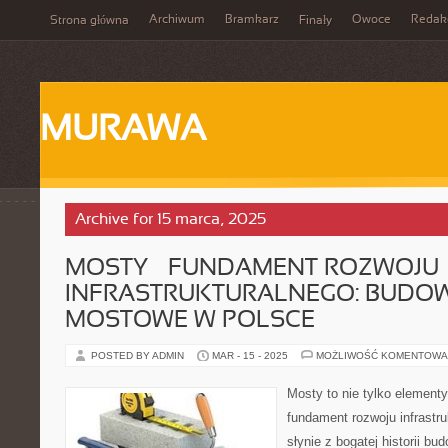
Archiwum
Bramkarz
Owoce
Redak
Strona główna
Finały
MURAWA
Archive for 15 marca, 2025
MOSTY – FUNDAMENT ROZWOJU
INFRASTRUKTURALNEGO: BUDO
MOSTOWE W POLSCE
POSTED BY ADMIN
MAR - 15 - 2025
MOŻLIWOŚĆ KOMENTOWA
Mosty to nie tylko elementy
fundament rozwoju infrastru
słynie z bogatej historii b